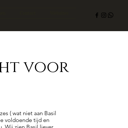
uen
Contact
Websites
ht voor
s ( wat niet aan Basil
e voldoende tijd en
Wij zien Basil liever