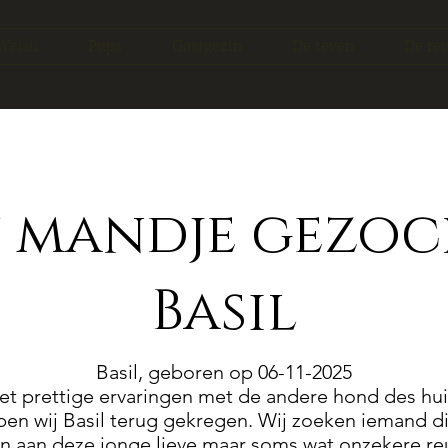
Welsh
Pups
Gastgezin
De teven
De re
 mandje gezoc
Basil
Basil, geboren op 06-11-2025
t prettige ervaringen met de andere hond des huize
en wij Basil terug gekregen. Wij zoeken iemand di
 aan deze jonge lieve maar soms wat onzekere reu. 