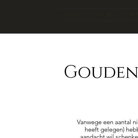
Home
Over ons
De 
Gouden
Vanwege een aantal nie
heeft gelegen) hebb
aandacht wil schenken