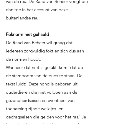
van de reu. De Raad van Beheer voegt die
dan toe in het account van deze
buitenlandse reu.
Foknorm niet gehaald
De Raad van Beheer wil graag dat
iedereen zorgvuldig fokt en zich dus aan
de normen houdt.
Wanneer dat niet is gelukt, komt dat op
de stamboom van de pups te staan. De
tekst luidt:
‘Deze hond is geboren uit
ouderdieren die niet voldoen aan de
gezondheidseisen en
eventueel van
toepassing zijnde welzijns- en
gedragseisen die gelden voor het ras.’ Je
hebt
dan dus wat uit te leggen over de